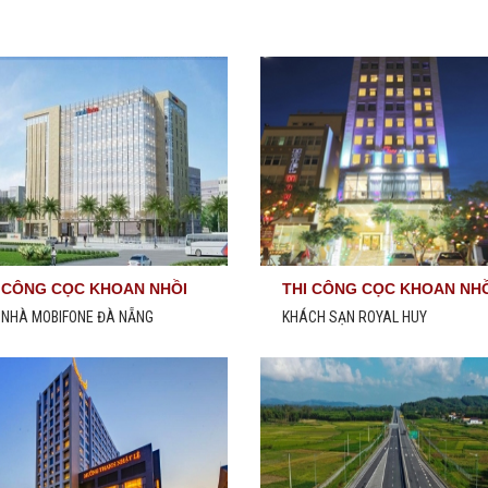
 CÔNG CỌC KHOAN NHỒI
THI CÔNG CỌC KHOAN NH
000MM
D800MM
 NHÀ MOBIFONE ĐÀ NẴNG
KHÁCH SẠN ROYAL HUY