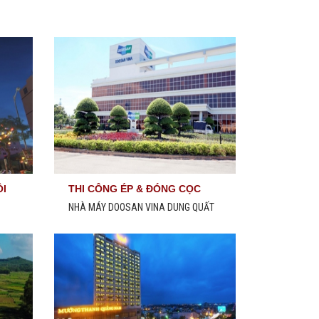
ỒI
THI CÔNG ÉP & ĐÓNG CỌC
BTCT D400MM
NHÀ MÁY DOOSAN VINA DUNG QUẤT
QUẢNG NGÃI