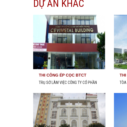
DỰ ÁN KHÁC
THI CÔNG ÉP CỌC BTCT
THI
D300X300MM
D1
TRỤ SỞ LÀM VIỆC CÔNG TY CỔ PHẦN
TÒA
KIM KHÍ MIỀN TRUNG