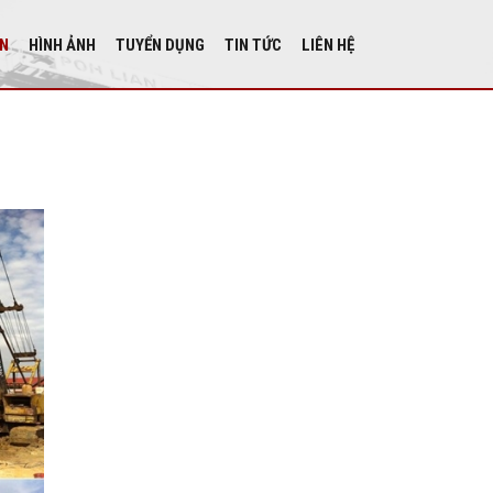
ÁN
HÌNH ẢNH
TUYỂN DỤNG
TIN TỨC
LIÊN HỆ