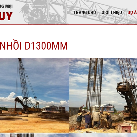
TRANG CHỦ
GIỚI THIỆU
DỰ 
 NHỒI D1300MM