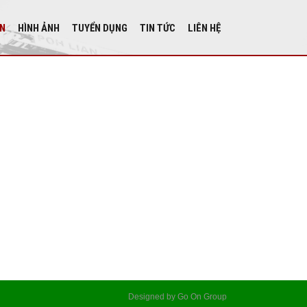
ÁN
HÌNH ẢNH
TUYỂN DỤNG
TIN TỨC
LIÊN HỆ
Designed by Go On Group